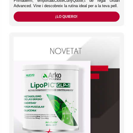
Primaderm, emporta&CloseCurlyQuote;t de regal Urban
Advanced. Vine i descobreix la rutina ideal per a la teva pell.
¡LO QUIERO!