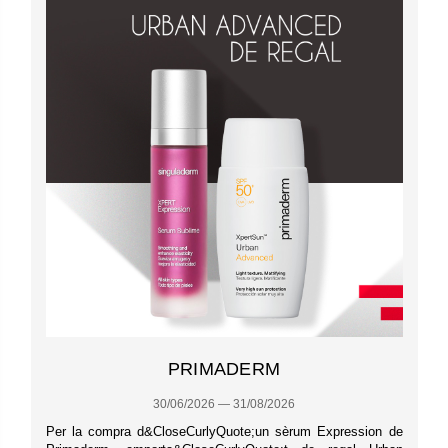
PRIMADERM
30/06/2026 — 31/08/2026
Per la compra d&CloseCurlyQuote;un sèrum Expression de