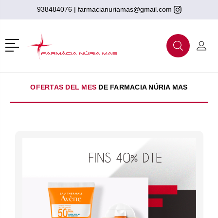
938484076
|
farmacianuriamas@gmail.com
r
Menú
Buscar
Mi C
Buscar
OFERTAS DEL MES
DE FARMACIA NÚRIA MAS